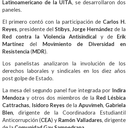
Latinoamericano de la UITA
, se desarrollaron dos
paneles.
El primero contó con la participación de
Carlos H.
Reyes
, presidente del
Stibys
,
Jorge Hernández
de la
Red contra la Violencia Antisindical
y de
Erik
Martínez
del
Movimiento de Diversidad en
Resistencia
(
MDR
).
Los panelistas analizaron la involución de los
derechos laborales y sindicales en los diez años
post golpe de Estado.
La mesa del segundo panel fue integrada por
Indira
Mendoza
y otros dos miembros de la
Red Lésbica
Cattrachas
,
Isidoro Reyes
de la
Apuvimeh
,
Gabriela
Blen
, dirigente de la Coordinadora Estudiantil
Anticorrupción (
CEA
) y
Ramón Valladares
, dirigente
de la
Comunidad Gay Sampedrana
.