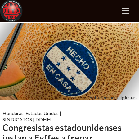
Foto: Gerardo Iglesias
Honduras-Estados Unidos
|
SINDICATOS
|
DDHH
Congresistas estadounidenses
instan a Fyffes a frenar