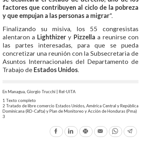
factores que contribuyen al ciclo de la pobreza
y que empujan a las personas a migrar
”.
Finalizando su misiva, los 55 congresistas
alentaron a
Lighthizer
y
Pizzella
a reunirse con
las partes interesadas, para que se pueda
concretizar una reunión con la Subsecretaria de
Asuntos Internacionales del Departamento de
Trabajo de
Estados Unidos
.
En Managua, Giorgio Trucchi | Rel-UITA
1 Texto completo
2 Tratado de libre comercio Estados Unidos, América Central y República
Dominicana (RD-Cafta) y Plan de Monitoreo y Acción de Honduras (Pma)
3
Facebook
LinkedIn
Print
Email
WhatsAp
Te