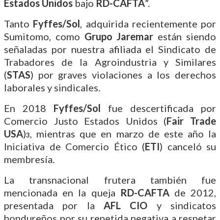
Estados Unidos
bajo
RD-CAFTA
”.
Tanto
Fyffes/Sol
, adquirida recientemente por
Sumitomo, como
Grupo Jaremar
están siendo
señaladas por nuestra afiliada el Sindicato de
Trabadores de la Agroindustria y Similares
(
STAS
) por graves violaciones a los derechos
laborales y sindicales.
En 2018
Fyffes/Sol
fue descertificada por
Comercio Justo Estados Unidos (
Fair Trade
USA
)
, mientras que en marzo de este año la
3
Iniciativa de Comercio Ético (
ETI
) canceló su
membresía.
La transnacional frutera también fue
mencionada en la queja
RD-CAFTA
de 2012,
presentada por la
AFL CIO
y sindicatos
hondureños por su repetida negativa a respetar