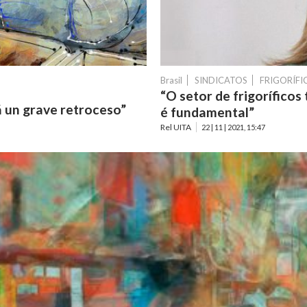
Brasil
SINDICATOS
FRIGORÍFI
“O setor de frigorífico
á un grave retroceso”
é fundamental”
Rel UITA
22 | 11 | 2021, 15:47