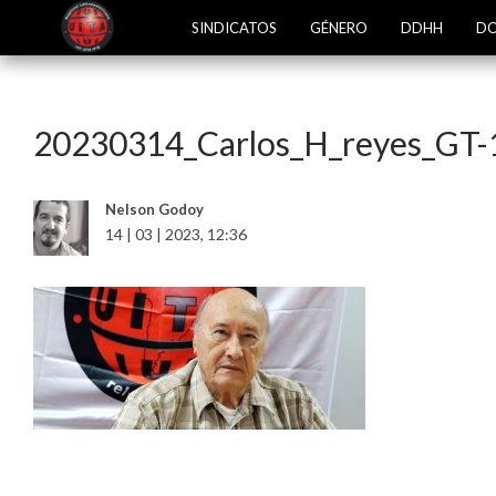
SINDICATOS
GÉNERO
DDHH
DO
20230314_Carlos_H_reyes_GT-
Nelson Godoy
14 | 03 | 2023, 12:36