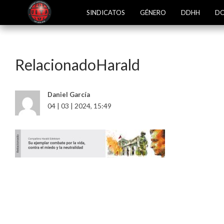
SINDICATOS
GÉNERO
DDHH
DO
RelacionadoHarald
Daniel García
04 | 03 | 2024, 15:49