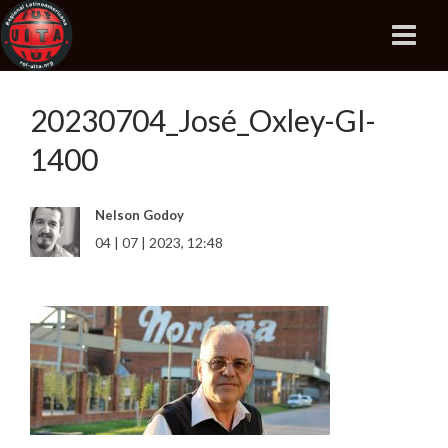
20230704_José_Oxley-GI-
1400
Nelson Godoy
04 | 07 | 2023, 12:48