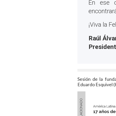
En ese c
encontrar
¡Viva la Fe
Raúl Álva
Presiden
Sesión de la fund
Eduardo Esquivel (