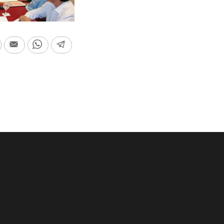
In
Print
Email
WhatsApp
Telegram