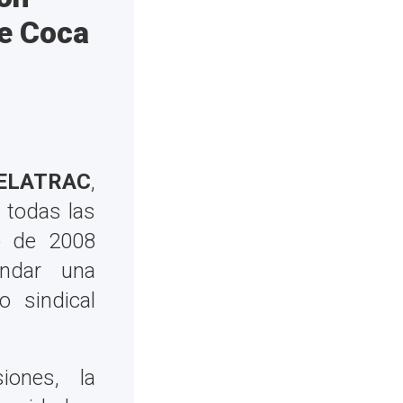
e Coca
ELATRAC
,
 todas las
o de 2008
undar una
o sindical
ones, la