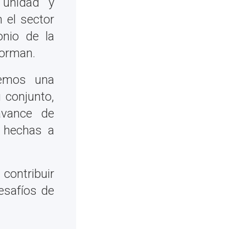
 unidad y
n el sector
onio de la
forman.
cemos una
 conjunto,
avance de
 hechas a
contribuir
esafíos de