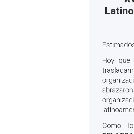
Latin
Estimado
Hoy que 
trasladam
organiza
abrazaro
organizac
latinoamer
Como lo