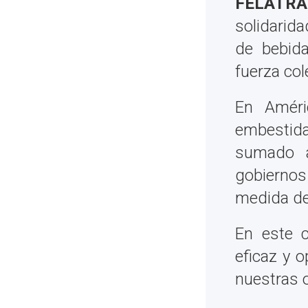
FELATRA
solidarida
de bebida
fuerza col
En Améri
embestida
sumado a
gobierno
medida de
En este c
eficaz y 
nuestras 