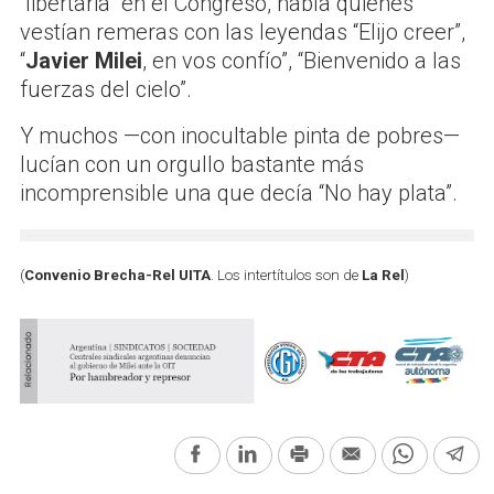
“libertaria” en el Congreso, había quienes
vestían remeras con las leyendas “Elijo creer”,
“
Javier Milei
, en vos confío”, “Bienvenido a las
fuerzas del cielo”.
Y muchos —con inocultable pinta de pobres—
lucían con un orgullo bastante más
incomprensible una que decía “No hay plata”.
(
Convenio Brecha-Rel UITA
. Los intertítulos son de
La Rel
)
Facebook
LinkedIn
Print
Email
WhatsAp
Te