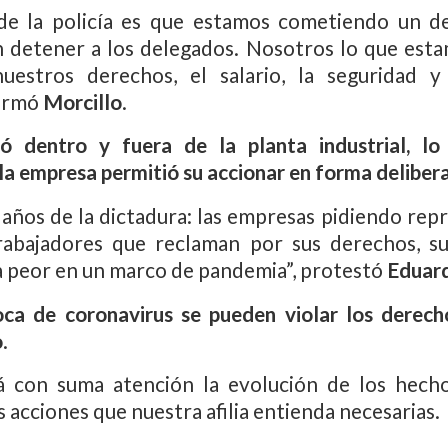
de la policía es que estamos cometiendo un del
 detener a los delegados. Nosotros lo que esta
uestros derechos, el salario, la seguridad y
firmó
Morcillo
.
uó dentro y fuera de la planta industrial, l
la empresa permitió su accionar en forma deliber
 años de la dictadura: las empresas pidiendo rep
trabajadores que reclaman por sus derechos, su
ra peor en un marco de pandemia”, protestó
Eduar
oca de coronavirus se pueden violar los derec
o
.
á con suma atención la evolución de los hecho
as acciones que nuestra afilia entienda necesarias.