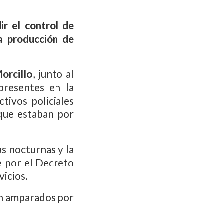
ir el control de
a producción de
orcillo
, junto al
presentes en la
tivos policiales
que estaban por
s nocturnas y la
e por el Decreto
vicios.
én amparados por