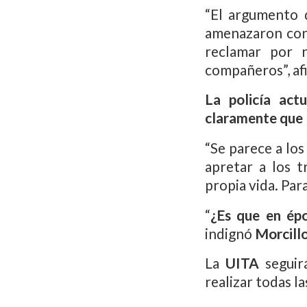
“El argumento 
amenazaron con
reclamar por n
compañeros”, a
La policía act
claramente que 
“Se parece a los
apretar a los 
propia vida. Pa
“
¿Es que en ép
indignó
Morcill
La
UITA
seguir
realizar todas l