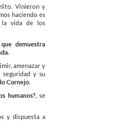
ito. Vinieron y
mos haciendo es
 la vida de los
o que demuestra
ada
.
rimir, amenazar y
 seguridad y su
do Cornejo
.
hos humanos?
, se
s y dispuesta a