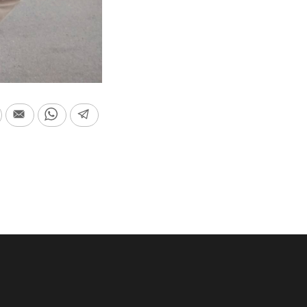
In
Print
Email
WhatsApp
Telegram