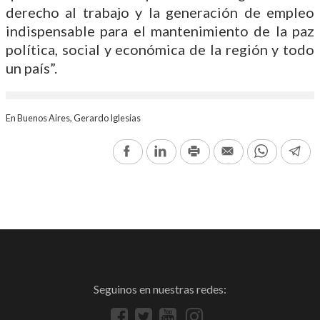
derecho al trabajo y la generación de empleo
indispensable para el mantenimiento de la paz
política, social y económica de la región y todo
un país”.
En Buenos Aires, Gerardo Iglesias
Facebook
LinkedIn
Print
Email
WhatsAp
Te
Seguinos en nuestras redes: