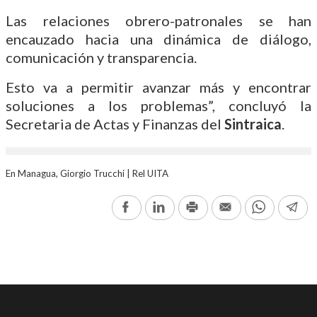
Las relaciones obrero-patronales se han
encauzado hacia una dinámica de diálogo,
comunicación y transparencia.
Esto va a permitir avanzar más y encontrar
soluciones a los problemas”, concluyó la
Secretaria de Actas y Finanzas del
Sintraica
.
En Managua, Giorgio Trucchi | Rel UITA
Facebook
LinkedIn
Print
Email
WhatsAp
Te