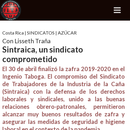
Costa Rica
|
SINDICATOS
|
AZÚCAR
Con Lisseth Traña
Sintraica, un sindicato
comprometido
El 30 de abril finalizó la zafra 2019-2020 en el
Ingenio Taboga. El compromiso del Sindicato
de Trabajadores de la Industria de la Caña
(Sintraica) con la defensa de los derechos
laborales y sindicales, unido a las buenas
relaciones obrero-patronales, permitieron
alcanzar muy buenos resultados de zafra y
asegurar las medidas de seguridad e higiene
laboral en el contexto de la pandemia.