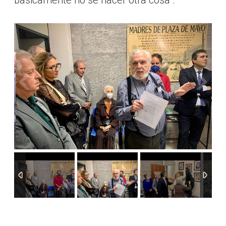
básicamente no sé hacer otra cosa”.
2
/
4