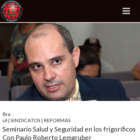
Paulo Roberto Lemgruber | Foto: Nelson Godoy | Rel UITA
Bra
sil
|
SINDICATOS
|
REFORMAS
Seminario Salud y Seguridad en los frigoríficos
Con Paulo Roberto Lemgruber