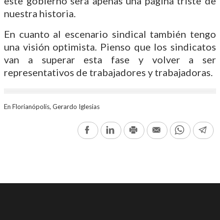
este gobierno será apenas una página triste de
nuestra historia.
En cuanto al escenario sindical también tengo
una visión optimista. Pienso que los sindicatos
van a superar esta fase y volver a ser
representativos de trabajadores y trabajadoras.
En Florianópolis, Gerardo Iglesias
Facebook
LinkedIn
Print
Email
WhatsAp
Te