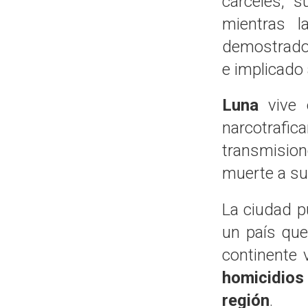
cárceles, s
mientras 
demostrado 
e implicado 
Luna
vive e
narcotrafi
transmisio
muerte a su
La ciudad p
un país que
continente
homicidios
región
.