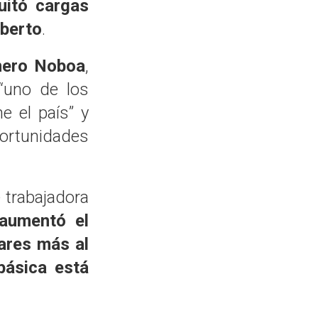
uitó cargas
berto
.
nero Noboa
,
 “uno de los
e el país” y
ortunidades
e trabajadora
 aumentó el
lares más al
básica está