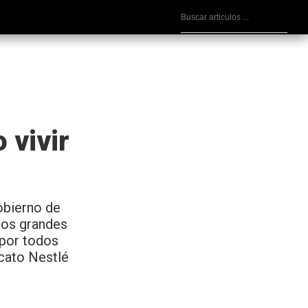
 vivir
gobierno de
los grandes
 por todos
icato Nestlé