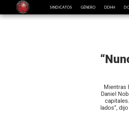
SINDICATOS
GÉNERO
DDHH
DO
“Nunc
Mientras l
Daniel Nob
capitales
lados”, dij