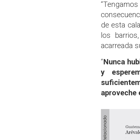
“Tengamos 
consecuenci
de esta cala
los barrios
acarreada su
“
Nunca hubi
y espere
suficiente
aproveche 