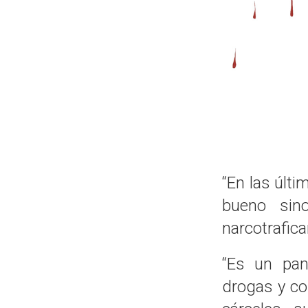
“En las últ
bueno sin
narcotrafic
“Es un pan
drogas y con