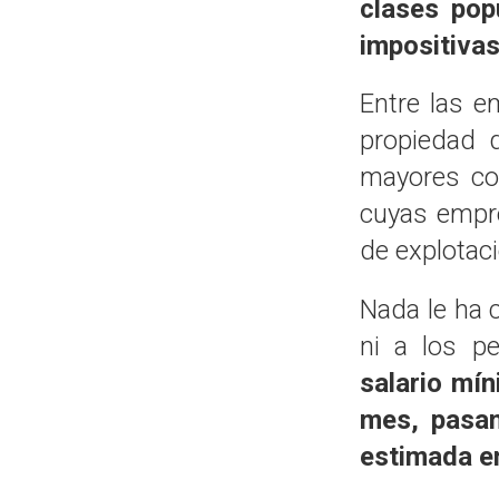
clases pop
impositiva
Entre las e
propiedad 
mayores con
cuyas empr
de explotaci
Nada le ha c
ni a los p
salario mín
mes, pasan
estimada e