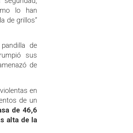
a seguridad,
omo lo han
 de grillos”
pandilla de
rrumpió sus
 amenazó de
violentas en
lentos de un
asa de 46,6
 alta de la