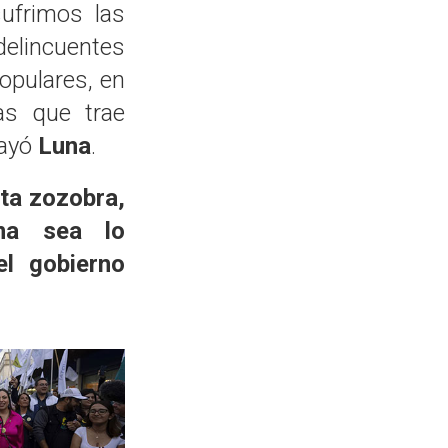
ufrimos las
delincuentes
populares, en
sas que trae
rayó
Luna
.
ta zozobra,
na sea lo
el gobierno