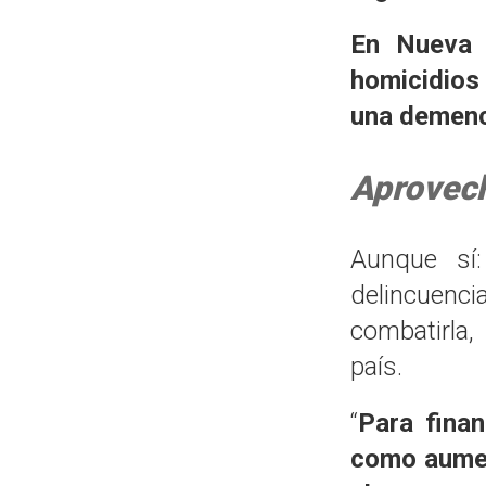
En Nueva P
homicidios
una demenc
Aprovech
Aunque s
delincuenci
combatirla
país.
“
Para fina
como aumen