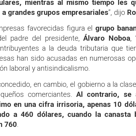
ulares, mientras al mismo tiempo les q
s a grandes grupos empresariales
”, dijo
Ro
mpresas favorecidas figura el
grupo bana
del padre del presidente,
Álvaro Noboa
,
tribuyentes a la deuda tributaria que tien
esas han sido acusadas en numerosas op
ón laboral y antisindicalismo.
oncedido, en cambio, el gobierno a la clas
equeños comerciantes.
Al contrario, se
imo en una cifra irrisoria, apenas 10 dó
do a 460 dólares, cuando la canasta 
n 760
.