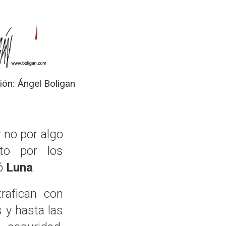
ción: Ángel Boligan
 no por algo
to por los
có
Luna
.
rafican con
s y hasta las