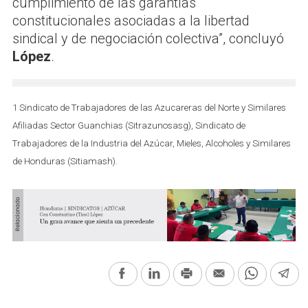
cumplimiento de las garantías
constitucionales asociadas a la libertad
sindical y de negociación colectiva”, concluyó
López
.
1 Sindicato de Trabajadores de las Azucareras del Norte y Similares
Afiliadas Sector Guanchias (Sitrazunosasg), Sindicato de
Trabajadores de la Industria del Azúcar, Mieles, Alcoholes y Similares
de Honduras (Sitiamash).
Facebook
LinkedIn
Print
Email
WhatsAp
Te