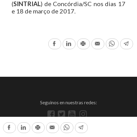
(
SINTRIAL
) de Concórdia/SC nos dias 17
e 18 de março de 2017.
Facebook
LinkedIn
Print
Email
WhatsAp
Te
Seguinos en nuestras redes:
Facebook
LinkedIn
Print
Email
WhatsApp
Telegram