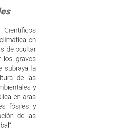
les
ientíficos
climática en
os de ocultar
r los graves
e subraya la
ltura de las
ambientales y
blica en aras
es fósiles y
ación de las
bal”.