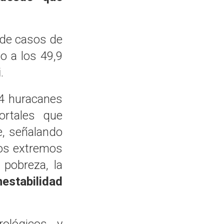
de casos de
o a los 49,9
i
.
4 huracanes
ortales que
me, señalando
os extremos
 pobreza, la
nestabilidad
ológicos y