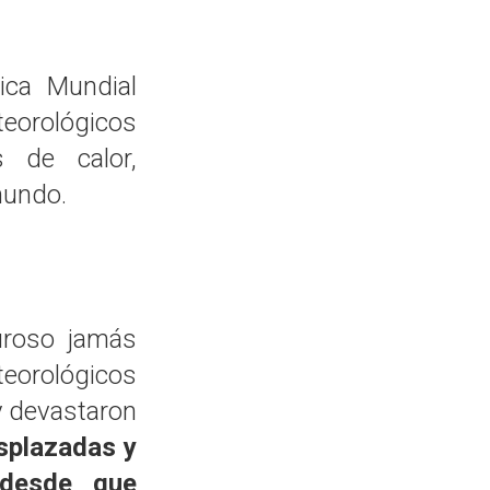
ica Mundial
teorológicos
 de calor,
mundo.
uroso jamás
eorológicos
y devastaron
splazadas y
 desde que