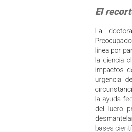
El recor
La docto
Preocupados
línea por pa
la ciencia 
impactos de
urgencia de
circunstanci
la ayuda fed
del lucro p
desmantelar
bases cientí