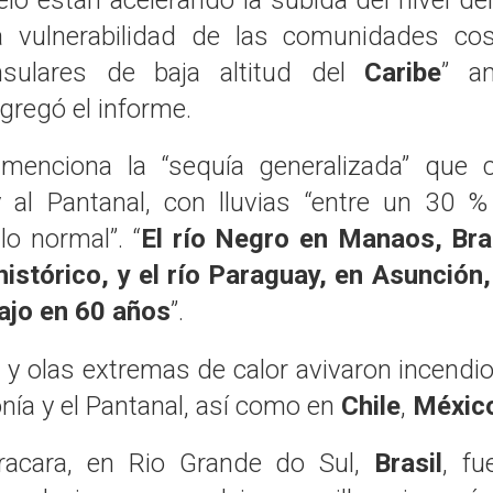
lo están acelerando la subida del nivel de
a vulnerabilidad de las comunidades cos
nsulares de baja altitud del
Caribe
” an
agregó el informe.
 menciona la “sequía generalizada” que c
 al Pantanal, con lluvias “entre un 30 
 lo normal”. “
El río Negro en Manaos, Bras
istórico, y el río Paraguay, en Asunción,
ajo en 60 años
”.
 y olas extremas de calor avivaron incendio
nía y el Pantanal, así como en
Chile
,
Méxic
acara, en Rio Grande do Sul,
Brasil
, fu