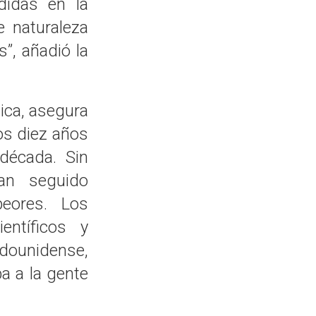
didas en la
e naturaleza
”, añadió la
ica, asegura
los diez años
década. Sin
an seguido
eores. Los
entíficos y
dounidense,
ba a la gente