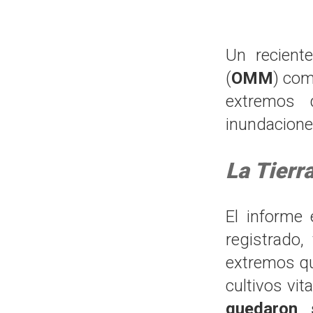
Un recient
(
OMM
) com
extremos 
inundacione
La Tierr
El informe
registrado
extremos qu
cultivos vit
quedaron 