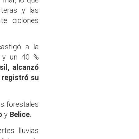
l mar, lo que
teras y las
te ciclones
astigó a la
% y un 40 %
il, alcanzó
 registró su
s forestales
o
y
Belice
.
ertes lluvias