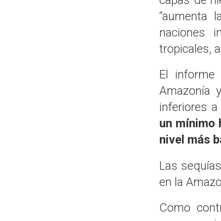
capas de hie
“aumenta l
naciones i
tropicales, 
El informe
Amazonía y
inferiores a
un mínimo h
nivel más b
Las sequías
en la Amazo
Como contr