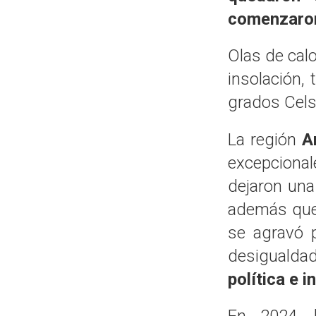
comenzaron
Olas de cal
insolación,
grados Cel
La región
A
excepciona
dejaron una 
además que
se agravó p
desigualdad
política e 
En 2024, 