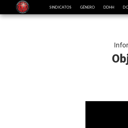
SINDICATOS
GÉNERO
DDHH
DO
Info
Obj