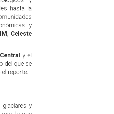
es hasta la
omunidades
conómicas y
MM
,
Celeste
Central
y el
o del que se
ó el reporte.
 glaciares y