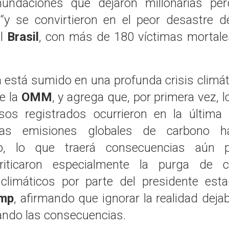
nundaciones que dejaron millonarias pér
, “y se convirtieron en el peor desastre d
el
Brasil
, con más de 180 víctimas mortales
 está sumido en una profunda crisis climát
e la
OMM
, y agrega que, por primera vez, 
sos registrados ocurrieron en la última 
las emisiones globales de carbono h
o, lo que traerá consecuencias aún p
riticaron especialmente la purga de ci
climáticos por parte del presidente esta
ump
, afirmando que ignorar la realidad deja
ndo las consecuencias.