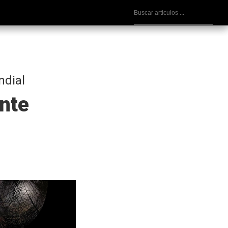
ndial
ente