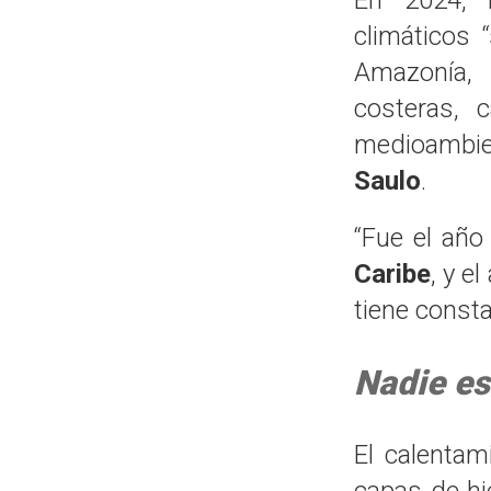
climáticos
Amazonía,
costeras, 
medioambien
Saulo
.
“Fue el año
Caribe
, y e
tiene const
Nadie es
El calentam