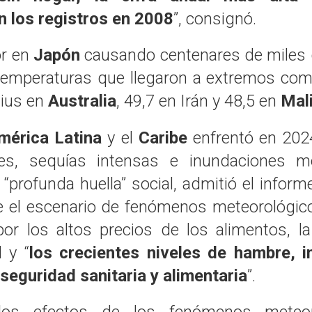
 los registros en 2008
”, consignó.
or en
Japón
causando centenares de miles 
 temperaturas que llegaron a extremos com
sius en
Australia
, 49,7 en Irán y 48,5 en
Mal
mérica Latina
y el
Caribe
enfrentó en 202
les, sequías intensas e inundaciones m
“profunda huella” social, admitió el infor
 el escenario de fenómenos meteorológic
or los altos precios de los alimentos, la
 y “
los crecientes niveles de hambre, i
inseguridad sanitaria y alimentaria
”.
los efectos de los fenómenos meteor