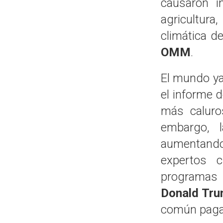
causaron i
agricultura
climática d
OMM
.
El mundo ya
el informe d
más caluro
embargo, 
aumentand
expertos c
programas 
Donald Tr
común paga