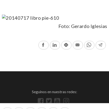
Foto: Gerardo Iglesias
Facebook
LinkedIn
Print
Email
WhatsAp
Te
Seguinos en nuestras redes: