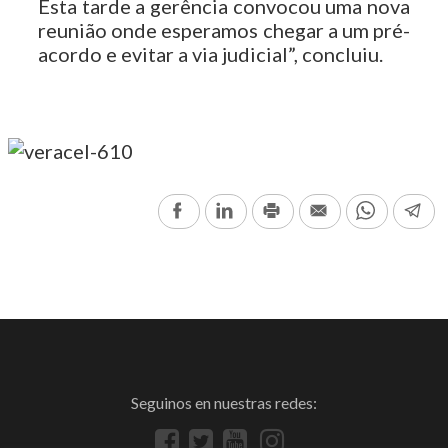
Esta tarde a gerência convocou uma nova
reunião onde esperamos chegar a um pré-
acordo e evitar a via judicial”, concluiu.
Facebook
LinkedIn
Print
Email
WhatsAp
Te
Seguinos en nuestras redes: