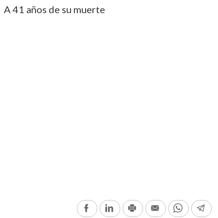
A 41 años de su muerte
Facebook
LinkedIn
Print
Email
WhatsAp
Te