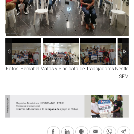
2
/
4
Fotos: Bernabel Matos y Sindicato de Trabajadores Nestlé
SFM
Facebook
LinkedIn
Print
Email
WhatsAp
Te