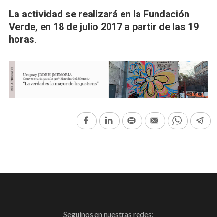
La actividad se realizará en la Fundación
Verde, en 18 de julio 2017 a partir de las 19
horas
.
Facebook
LinkedIn
Print
Email
WhatsAp
Te
Seguinos en nuestras redes: