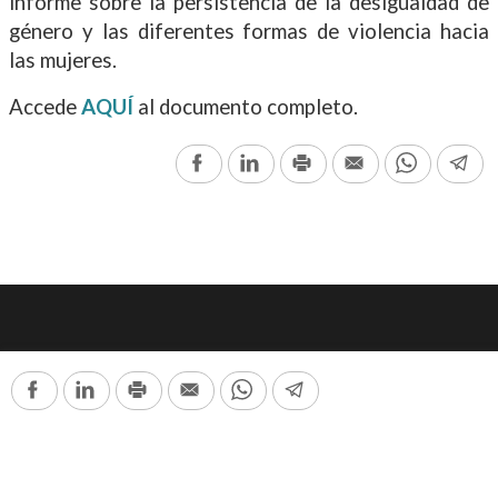
informe sobre la persistencia de la desigualdad de
género y las diferentes formas de violencia hacia
las mujeres.
Accede
AQUÍ
al documento completo.
Facebook
LinkedIn
Print
Email
WhatsAp
Te
Seguinos en nuestras redes:
Facebook
LinkedIn
Print
Email
WhatsApp
Telegram