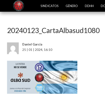
SINDICATOS
GÉNERO
DDHH
DO
20240123_CartaAlbasud1080
Daniel García
25 | 01 | 2024, 16:10