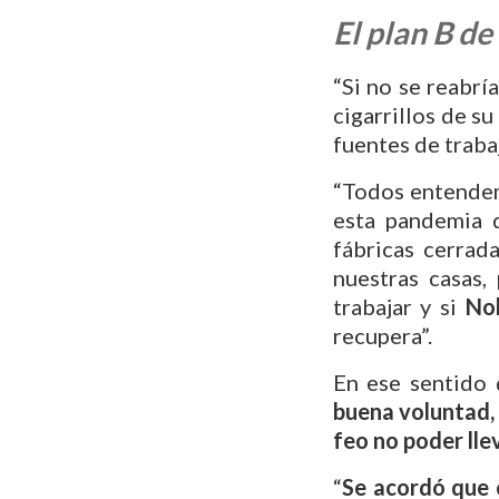
El plan B d
“Si no se reabrí
cigarrillos de s
fuentes de trabaj
“Todos entendem
esta pandemia 
fábricas cerrad
nuestras casas
trabajar y si
No
recupera”.
En ese sentido
buena voluntad,
feo no poder llev
“
Se acordó que 