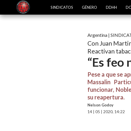
SINDICATOS
GÉNERO
DDHH
DO
Argentina
|
SINDICA
Con Juan Martin
Reactivan tabac
“Es feo 
Pese a que se ap
Massalin Parti
funcionar, Noble
su reapertura.
Nelson Godoy
14 | 05 | 2020, 14:22