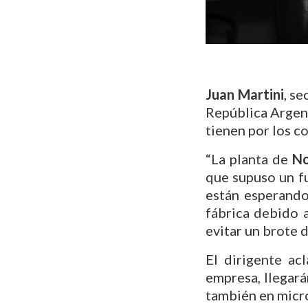
Juan Martini
, s
República Argent
tienen por los c
“La planta de
No
que supuso un f
están esperando
fábrica debido 
evitar un brote d
El dirigente ac
empresa, llegará
también en micro