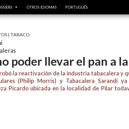
SSIERS
OTROS IDIOMAS
PORTUGUÊS
TOS
|
TABACO
i
aleras
no poder llevar el pan a la
robó la reactivación de la industria tabacalera y 
culares (Philip Morris) y Tabacalera Sarandí y
za Picardo ubicada en la localidad de Pilar toda