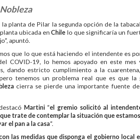
e Nobleza
a la planta de Pilar la segunda opción de la tabacal
u planta ubicada en
Chile
lo que significaría un fuer
o”, apuntó.
os que lo que está haciendo el intendente es por
del COVID-19, lo hemos apoyado en este mes 
as, dando estricto cumplimiento a la cuarentena
, pero tenemos un problema real que es que la 
bleza
cierra se pierde una importante fuente d
 destacó
Martini
“
el gremio solicitó al intenden
 que trate de contemplar la situación que estamos
ar el pan a la casa
”.
con las medidas que disponga el gobierno local 