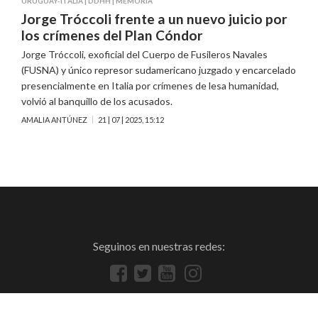
URUGUAY-ITALIA
|
DDHH
|
MEMORIA
Jorge Tróccoli frente a un nuevo juicio por
los crímenes del Plan Cóndor
Jorge Tróccoli, exoficial del Cuerpo de Fusileros Navales
(FUSNA) y único represor sudamericano juzgado y encarcelado
presencialmente en Italia por crímenes de lesa humanidad,
volvió al banquillo de los acusados.
AMALIA ANTÚNEZ
21 | 07 | 2025, 15:12
Seguinos en nuestras redes: