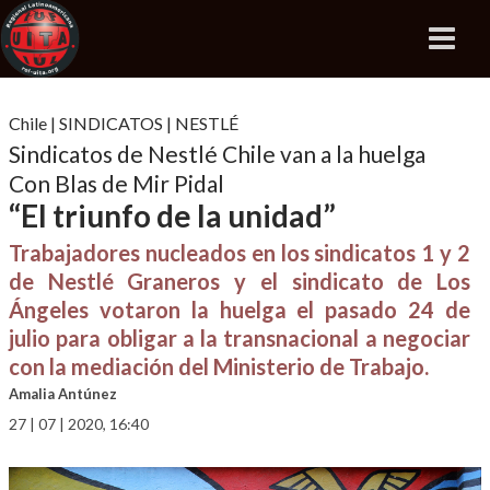
Chile
|
SINDICATOS
|
NESTLÉ
Sindicatos de Nestlé Chile van a la huelga
Con Blas de Mir Pidal
“El triunfo de la unidad”
Trabajadores nucleados en los sindicatos 1 y 2
de Nestlé Graneros y el sindicato de Los
Ángeles votaron la huelga el pasado 24 de
julio para obligar a la transnacional a negociar
con la mediación del Ministerio de Trabajo.
Amalia Antúnez
27 | 07 | 2020, 16:40