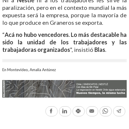
paralización, pero en el contexto mundial la más
expuesta será la empresa, porque la mayoría de
lo que produce en Graneros se exporta.
“
Acá no hubo vencedores. Lo más destacable ha
sido la unidad de los trabajadores y las
trabajadoras organizados
”, insistió
Blas
.
En Montevideo, Amalia Antúnez
Facebook
LinkedIn
Print
Email
WhatsAp
Te