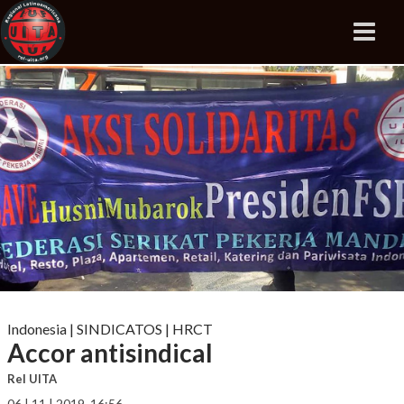
Indonesia
|
SINDICATOS
|
HRCT
Accor antisindical
Rel UITA
06 | 11 | 2019, 16:56