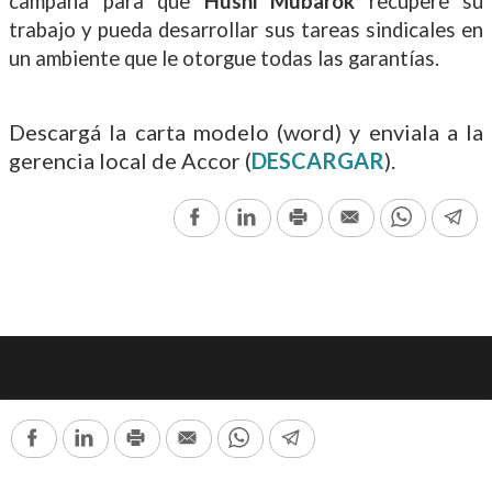
campaña para que
Husni Mubarok
recupere su
trabajo y pueda desarrollar sus tareas sindicales en
un ambiente que le otorgue todas las garantías.
Descargá la carta modelo (word) y enviala a la
gerencia local de Accor (
DESCARGAR
).
Facebook
LinkedIn
Print
Email
WhatsAp
Te
Seguinos en nuestras redes:
Facebook
LinkedIn
Print
Email
WhatsApp
Telegram