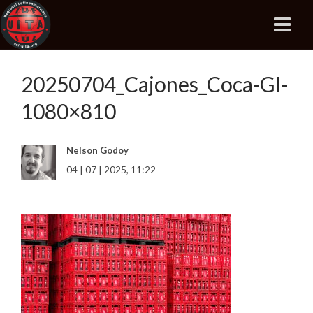
20250704_Cajones_Coca-GI-
1080×810
Nelson Godoy
04 | 07 | 2025, 11:22