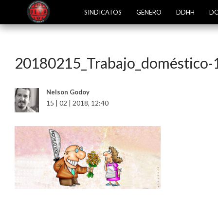
SINDICATOS
GÉNERO
DDHH
DO
20180215_Trabajo_doméstico-
Nelson Godoy
15 | 02 | 2018, 12:40