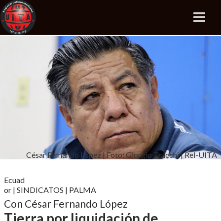
César Fernando López | Foto: Giorgio Trucchi | Rel-UITA
Ecuad
or
|
SINDICATOS
|
PALMA
Con César Fernando López
Tierra por liquidación de