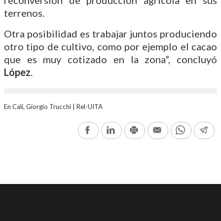
reconversión de producción agrícola en sus
terrenos.
Otra posibilidad es trabajar juntos produciendo
otro tipo de cultivo, como por ejemplo el cacao
que es muy cotizado en la zona”, concluyó
López
.
En Cali, Giorgio Trucchi | Rel-UITA
Facebook
LinkedIn
Print
Email
WhatsAp
Te