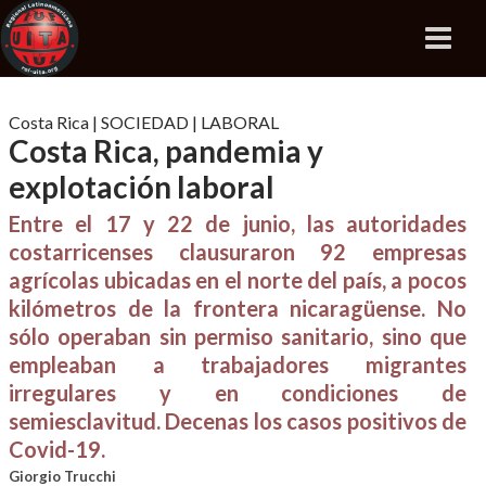
Costa Rica
|
SOCIEDAD
|
LABORAL
Costa Rica, pandemia y
explotación laboral
Entre el 17 y 22 de junio, las autoridades
costarricenses clausuraron 92 empresas
agrícolas ubicadas en el norte del país, a pocos
kilómetros de la frontera nicaragüense. No
sólo operaban sin permiso sanitario, sino que
empleaban a trabajadores migrantes
irregulares y en condiciones de
semiesclavitud. Decenas los casos positivos de
Covid-19.
Giorgio Trucchi