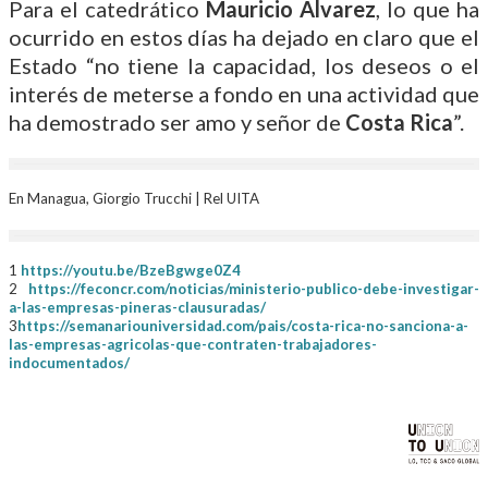
Para el catedrático
Mauricio Álvarez
, lo que ha
ocurrido en estos días ha dejado en claro que el
Estado “no tiene la capacidad, los deseos o el
interés de meterse a fondo en una actividad que
ha demostrado ser amo y señor de
Costa Rica
”.
En Managua, Giorgio Trucchi | Rel UITA
1
https://youtu.be/BzeBgwge0Z4
2
https://feconcr.com/noticias/ministerio-publico-debe-investigar-
a-las-empresas-pineras-clausuradas/
3
https://semanariouniversidad.com/pais/costa-rica-no-sanciona-a-
las-empresas-agricolas-que-contraten-trabajadores-
indocumentados/