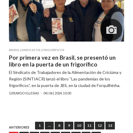
BRASIL
|
SINDICATOS
|
FRIGORÍFICOS
Por primera vez en Brasil, se presentó un
libro en la puerta de un frigorífico
El Sindicato de Trabajadores de la Alimentación de Criciúma y
Región (SINTIACR) lanzó el libro “Las pandemias de los
frigoríficos”, en la puerta de JBS, en la ciudad de Forquilhinha.
GERARDO IGLESIAS
04 | 06 | 2024, 10:00
Navegación
1
…
8
9
10
11
12
13
ANTERIORES