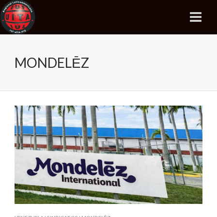
MONDELĒZ