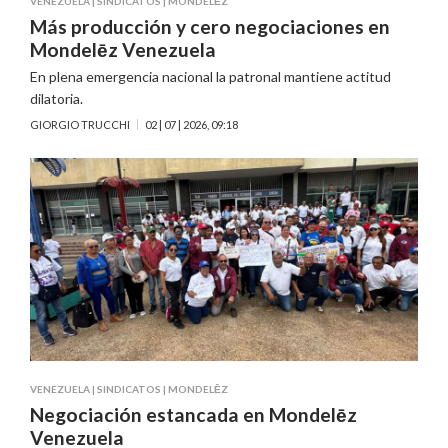
VENEZUELA
|
SINDICATOS
|
MONDELĒZ
Más producción y cero negociaciones en
Mondelēz Venezuela
En plena emergencia nacional la patronal mantiene actitud
dilatoria.
GIORGIO TRUCCHI
02 | 07 | 2026, 09:18
VENEZUELA
|
SINDICATOS
|
MONDELĒZ
Negociación estancada en Mondelēz
Venezuela