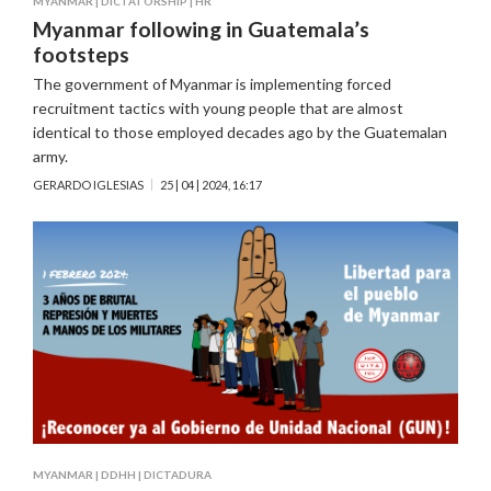
MYANMAR
|
DICTATORSHIP
|
HR
Myanmar following in Guatemala’s
footsteps
The government of Myanmar is implementing forced
recruitment tactics with young people that are almost
identical to those employed decades ago by the Guatemalan
army.
GERARDO IGLESIAS
25 | 04 | 2024, 16:17
MYANMAR
|
DDHH
|
DICTADURA