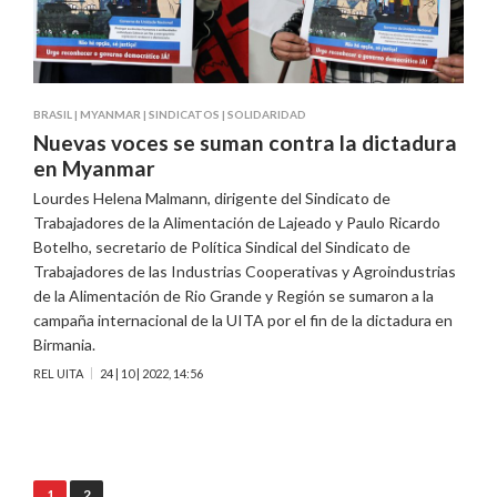
BRASIL
|
MYANMAR
|
SINDICATOS
|
SOLIDARIDAD
Nuevas voces se suman contra la dictadura
en Myanmar
Lourdes Helena Malmann, dirigente del Sindicato de
Trabajadores de la Alimentación de Lajeado y Paulo Ricardo
Botelho, secretario de Política Sindical del Sindicato de
Trabajadores de las Industrias Cooperativas y Agroindustrias
de la Alimentación de Rio Grande y Región se sumaron a la
campaña internacional de la UITA por el fin de la dictadura en
Birmania.
REL UITA
24 | 10 | 2022, 14:56
Navegación
1
2